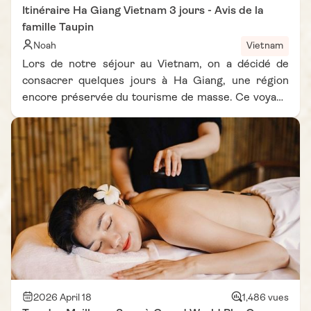
Itinéraire Ha Giang Vietnam 3 jours - Avis de la
famille Taupin
Noah
Vietnam
Lors de notre séjour au Vietnam, on a décidé de
consacrer quelques jours à Ha Giang, une région
encore préservée du tourisme de masse. Ce voyage
à Ha Giang en 3 jours s’est révélé être l’une des
expériences les plus marquantes de notre itinéraire.
Entre routes vertigineuses, villages ethniques et
paysages spectaculaires, chaque moment nous a
surpris. On ne pensait pas qu’un itinéraire de Ha
Giang 3 jours pouvait offrir autant de diversité en si
peu de temps. Inspiré de notre expérience et d’un
carnet de voyage Vietnam Vie D'Asie, cet article
vous partage concrètement comment organiser vos
3 jours à Ha Giang sans stress et avec un maximum
de découvertes.
2026 April 18
1,486 vues