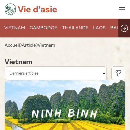
VIETNAM
CAMBODGE
THAILANDE
LAOS
BALI
Accueil
Article
Vietnam
Vietnam