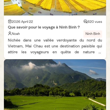
2026 April 22
620 vues
Que savoir pour le voyage à Ninh Binh ?
Noah
Ninh Binh
Nichée dans une vallée verdoyante du nord du
Vietnam, Mai Chau est une destination paisible qui
attire les voyageurs en quête de nature et
d’authenticité. Mais pour profiter pleinement de
cette région, il est essentiel de bien choisir la
période de voyage. La meilleure période pour visiter
Mai Chau dépend fortement du climat, des rizières
et des activités possibles sur place. Selon notre
expérience et plusieurs récits inspirés d’un carnet
de voyage Vietnam Vie D'Asie, savoir quand partir à
Mai Chau permet de transformer complètement le
séjour. Entre rizières changeantes, villages