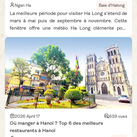
Ngan Ha
Baie d'Halong
La meilleure période pour visiter Ha Long s'étend de
mars à mai puis de septembre à novembre. Cette
fenêtre offre une météo Ha Long clémente pour
naviguer. Identifier quand partir à Ha Long garantit
un séjour inoubliable entre paysages karstiques cùng
eaux turquoise sous un ciel dégagé.
2026 April 17
639 vues
Où manger à Hanoï ? Top 6 des meilleurs
restaurants à Hanoï