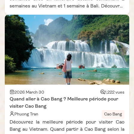
semaines au Vietnam et 1 semaine à Bali. Découvrez
les incontournables du Nord au Sud du Vietnam, puis
explorez Ubud et les plages paradisiaques de Bali.
Ce guide complet vous aide à organiser un circuit
Vietnam Bali Indonésie 3 semaines avec tous les
conseils pratiques et estimations de budget voyage
Vietnam et budget voyage Bali. Idéal pour un voyage
Vietnam Bali budget maîtrisé, entre culture, nature
et détente tropicale.
2026 March 30
1,222 vues
Quand aller à Cao Bang ? Meilleure période pour
visiter Cao Bang
Phuong Tran
Cao Bang
Découvrez la meilleure période pour visiter Cao
Bang au Vietnam. Quand partir à Cao Bang selon la