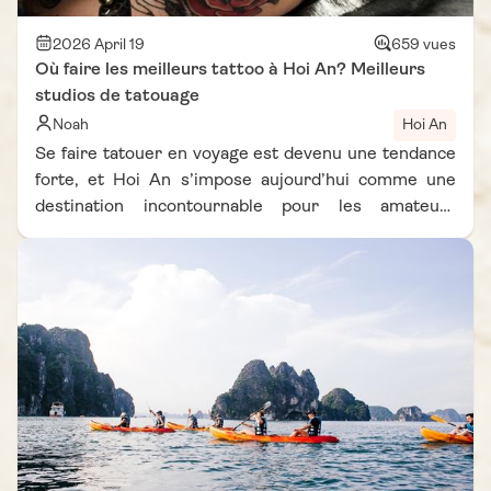
tout en profitant d’un séjour équilibré entre détente,
exploration et partage.
2026 April 19
659 vues
Où faire les meilleurs tattoo à Hoi An? Meilleurs
studios de tatouage
Noah
Hoi An
Se faire tatouer en voyage est devenu une tendance
forte, et Hoi An s’impose aujourd’hui comme une
destination incontournable pour les amateurs
d’encre. Entre ambiance artistique, qualité des
artistes et prix accessibles, la ville attire de plus en
plus de voyageurs en quête de souvenirs uniques.
Trouver les meilleurs tattoos à Hoi An demande
toutefois un minimum de recherche pour garantir
hygiène et professionnalisme. Dans cet article
inspiré d’un carnet de voyage Vietnam Vie D'Asie, on
vous guide pour savoir où se faire tatouer à Hoi An,
quels sont les meilleurs tattoo studio à Hoi An et
combien prévoir en budget. De quoi profiter