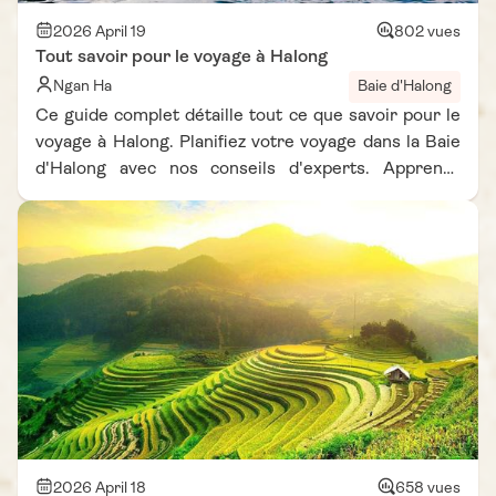
pleinement de vos tatouages à Hoi An en toute
sérénité.
2026 April 19
802 vues
Tout savoir pour le voyage à Halong
Ngan Ha
Baie d'Halong
Ce guide complet détaille tout ce que savoir pour le
voyage à Halong. Planifiez votre voyage dans la Baie
d'Halong avec nos conseils d'experts. Apprenez
comment visiter la Baie d'Halong sereinement.
Optimisez votre voyage Baie d'Halong grâce à nos
recommandations pratiques dès aujourd'hui.
2026 April 18
658 vues