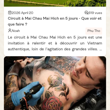
ethniques et paysages de montagne, chaque saison
offre une ambiance différente et unique.
2026 April 20
619 vues
Circuit à Mai Chau Mai Hich en 5 jours - Que voir et
que faire ?
Noah
Phu Tho
Le circuit à Mai Chau Mai Hich en 5 jours est une
invitation à ralentir et à découvrir un Vietnam
authentique, loin de l’agitation des grandes villes. À
seulement quelques heures de Hanoi, cette
escapade offre un subtil mélange de paysages
verdoyants, de rencontres humaines et
d’expériences culturelles immersives. Entre les
rizières paisibles de Mai Chau et l’atmosphère
préservée de Mai Hich, ce voyage séduit les
amoureux de nature et de traditions. À travers ce
guide du carnet de voyage Vietnam Vie d’Asie, partez
à la découverte d’un itinéraire riche en émotions,
idéal pour explorer le nord du Vietnam autrement,