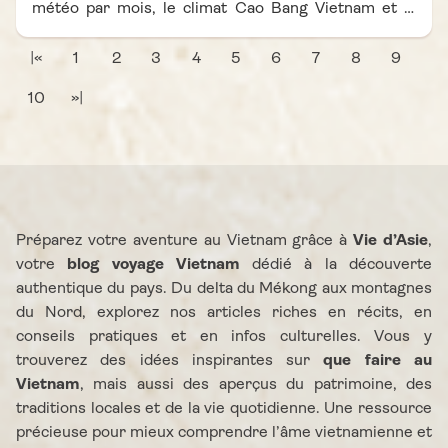
météo par mois, le climat Cao Bang Vietnam et la
saison idéale pour profiter des paysages, des
rizières et de la célèbre cascade Ban Gioc. Suivez
|«
1
2
3
4
5
6
7
8
9
nos conseils pour organiser votre voyage et visiter
10
»|
Cao Bang Vietnam dans les meilleures conditions.
Préparez votre aventure au Vietnam grâce à
Vie d’Asie
,
votre
blog voyage Vietnam
dédié à la découverte
authentique du pays. Du delta du Mékong aux montagnes
du Nord, explorez nos articles riches en récits, en
conseils pratiques et en infos culturelles. Vous y
trouverez des idées inspirantes sur
que faire au
Vietnam
, mais aussi des aperçus du patrimoine, des
traditions locales et de la vie quotidienne. Une ressource
précieuse pour mieux comprendre l’âme vietnamienne et