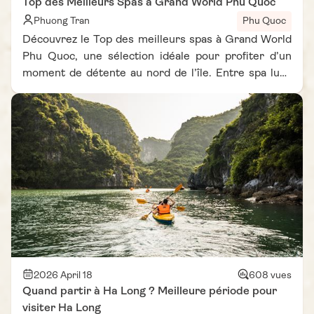
Top des Meilleurs Spas à Grand World Phu Quoc
Phuong Tran
Phu Quoc
Découvrez le Top des meilleurs spas à Grand World
Phu Quoc, une sélection idéale pour profiter d’un
moment de détente au nord de l’île. Entre spa luxe
Phu Quoc, massages traditionnels et centres de
bien-être modernes, chaque adresse offre une
expérience unique adaptée à tous les budgets. Que
vous recherchiez un massage relaxant Phu Quoc
nord ou un spa avec un bon rapport qualité-prix, ce
guide vous aide à faire le bon choix. Profitez d’un
cadre apaisant et de soins variés pour vivre une
expérience bien-être inoubliable à Phu Quoc.
2026 April 18
608 vues
Quand partir à Ha Long ? Meilleure période pour
visiter Ha Long