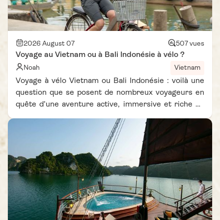
2026 August 07
507 vues
Voyage au Vietnam ou à Bali Indonésie à vélo ?
Noah
Vietnam
Voyage à vélo Vietnam ou Bali Indonésie : voilà une
question que se posent de nombreux voyageurs en
quête d’une aventure active, immersive et riche en
découvertes. Ces deux destinations d’Asie du Sud-
Est offrent des paysages spectaculaires, une culture
fascinante et de magnifiques itinéraires pour
explorer la région à un rythme plus authentique.
Pourtant, chacune possède sa propre identité et
propose une expérience bien différente sur deux
roues. Entre les vastes rizières du Nord Vietnam, les
routes côtières bordant la mer de l’Est et les
campagnes paisibles de Bali, le choix peut sembler