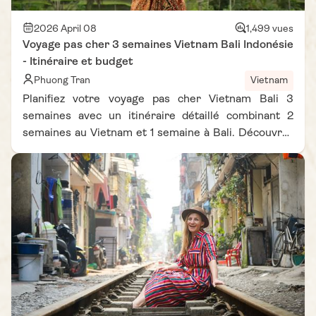
2026 April 08
1,499 vues
Voyage pas cher 3 semaines Vietnam Bali Indonésie
- Itinéraire et budget
Phuong Tran
Vietnam
Planifiez votre voyage pas cher Vietnam Bali 3
semaines avec un itinéraire détaillé combinant 2
semaines au Vietnam et 1 semaine à Bali. Découvrez
les incontournables du Nord au Sud du Vietnam, puis
explorez Ubud et les plages paradisiaques de Bali.
Ce guide complet vous aide à organiser un circuit
Vietnam Bali Indonésie 3 semaines avec tous les
conseils pratiques et estimations de budget voyage
Vietnam et budget voyage Bali. Idéal pour un voyage
Vietnam Bali budget maîtrisé, entre culture, nature
et détente tropicale.