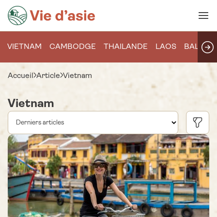
VIETNAM
CAMBODGE
THAILANDE
LAOS
BALI
Accueil
Article
Vietnam
Vietnam