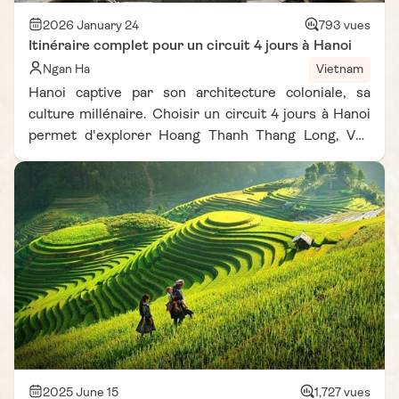
2026 January 24
793 vues
Itinéraire complet pour un circuit 4 jours à Hanoi
Ngan Ha
Vietnam
Hanoi captive par son architecture coloniale, sa
culture millénaire. Choisir un circuit 4 jours à Hanoi
permet d'explorer Hoang Thanh Thang Long, Van
Mieu, Ba Dinh sans précipitation. Visiter Hanoi en 4
jours convient aux aventuriers, aux couples, aux
voyageurs solo. Ce programme garantit une
immersion culturelle profonde, des souvenirs
mémorables.
2025 June 15
1,727 vues