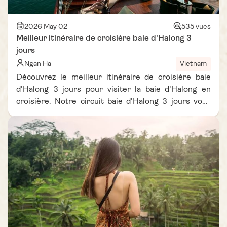
difficile. À travers ce guide inspiré de l’expérience de
terrain de l’équipe du carnet de voyage Vietnam Vie
D'Asie, découvrez les atouts de chaque destination
2026 May 02
535 vues
Meilleur itinéraire de croisière baie d'Halong 3
afin de choisir celle qui correspond le mieux à vos
jours
envies et à votre niveau.
Ngan Ha
Vietnam
Découvrez le meilleur itinéraire de croisière baie
d'Halong 3 jours pour visiter la baie d'Halong en
croisière. Notre circuit baie d'Halong 3 jours vous
offre des paysages époustouflants et des
expériences inoubliables au cœur de ce joyau
naturel.