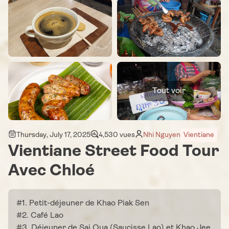
Tout voir
Thursday, July 17, 2025
4,530 vues
Nhi Nguyen
Vientiane
Vientiane Street Food Tour
Avec Chloé
#1. Petit-déjeuner de Khao Piak Sen
#2. Café Lao
#3. Déjeuner de Sai Oua (Saucisse Lao) et Khao Jee