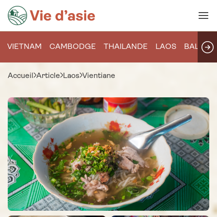
VIETNAM
CAMBODGE
THAILANDE
LAOS
BALI
Accueil
Article
Laos
Vientiane