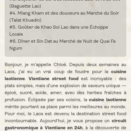
(Baguette Lao)
#4. Miang Kham et des douceurs au Marché du Soir
(Talat Khuadin)
#5. Goûter de Khao Soi Lao dans une Échoppe
Locale
#6. Dîner et Sin Dat au Marché de Nuit de Quai Fa
Ngum
Bonjour, je m’appelle Chloé. Depuis deux semaines au
Laos, j’ai eu un vrai coup de foudre pour la
cuisine
laotienne
.
Vientiane street food
est incroyable : des
plats simples, mais d’une explosion de saveurs unique —
épicé, sucré, acide, amer, avec des herbes fraîches à
profusion. Éclipsée par ses voisins, la
cuisine laotienne
mérite pourtant sa place parmi les meilleures au monde.
Pour moi, le Laos est devenu la destination street food
incontournable. Aujourd’hui, je vous propose un
circuit
gastronomique à Vientiane en 24h
, à la découverte de