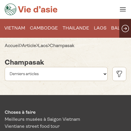
VIETNAM
CAMBODGE
THAILANDE
LAOS
BALI
Accueil
Article
Laos
Champasak
Champasak
Choses à faire
Meilleurs musées à Saigon Vietnam
Vientiane street food tour