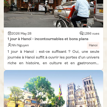
un séjour en famille riche en souvenirs.
2026 May 28
1,286 vues
1 jour à Hanoï - incontournables et bons plans
Nhi Nguyen
Hanoi
1 jour à Hanoï : est-ce suffisant ? Oui, une seule
journée à Hanoï suffit à ouvrir les portes d'un univers
riche en histoire, en culture et en gastronomie
inoubliable, au cœur de la vibrante capitale
vietnamienne. Avec un programme bien pensé, il est
tout à fait possible de découvrir les temps forts
culturels et culinaires de la ville, même dans un laps
de temps limité. Que faire à Hanoï en 24 heures ? Ce
guide a été spécialement élaboré pour les voyageurs
internationaux qui visitent la ville pour la première