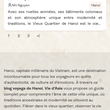
Nhi Nguyen
Hanoi
Avec ses ruelles animées, ses bâtiments coloniaux
et son atmosphère unique entre modernité et
traditions, le Vieux Quartier de Hanoi est le cœur
battant de la capitale vietnamienne. Séjourner dans
ce quartier historique permet de plonger au plus
1
2
3
»|
près de l'âme Hanoienne, à deux pas des marchés,
des temples et du lac Hoan Kiem. Pour ceux qui se
demandent où dormir dans le Vieux Quartier Hanoi,
ce blog voyage Vietnam vous apporte une sélection
des 11 meilleures adresses dans le cœur de Hanoi,
Hanoi, capitale millénaire du Vietnam, est une destination
vérifiées selon les derniers avis voyageurs et les
incontournable pour tous les voyageurs en quête
services proposés.
d’authenticité, de culture et d’émotions. À travers ce
blog voyage de Hanoi
,
Vie d’Asie
vous propose un guide
complet pour comprendre l’âme de cette ville unique, où
traditions ancestrales et modernité se côtoient au
quotidien. Flâner dans le vieux quartier, observer la vie