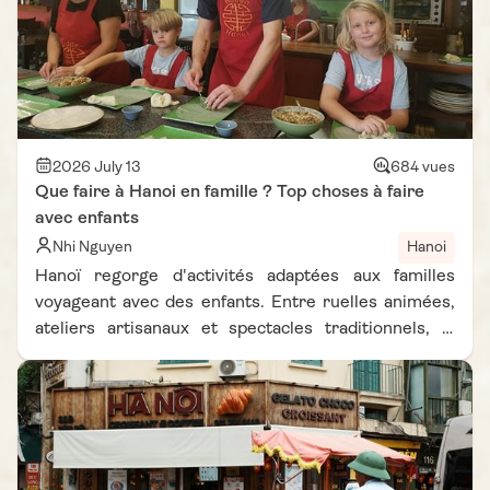
2026 July 13
684 vues
Que faire à Hanoi en famille ? Top choses à faire
avec enfants
Nhi Nguyen
Hanoi
Hanoï regorge d'activités adaptées aux familles
voyageant avec des enfants. Entre ruelles animées,
ateliers artisanaux et spectacles traditionnels, la
capitale vietnamienne offre un vrai terrain de jeu
pour petits et grands. Que faire à Hanoï en famille
? Cet article vous présente 10 activités
incontournables pour découvrir Hanoï avec des
enfants. Chacune permet de s'amuser, d'apprendre
et de découvrir la culture vietnamienne, afin de vivre