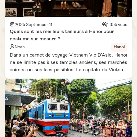
2025 September 11
1,355 vues
Quels sont les meilleurs tailleurs à Hanoi pour
costume sur mesure ?
Noah
Hanoi
Dans un carnet de voyage Vietnam Vie D’Asie, Hanoï
ne se limite pas à ses temples anciens, ses marchés
animés ou ses lacs paisibles. La capitale du Vietnam
est également connue pour abriter certains des
meilleurs tailleurs à Hanoi, capables de transformer
une idée en un costume sur mesure parfaitement
adapté à chaque morphologie. Que ce soit pour un
événement spécial, un souvenir unique ou
simplement l’envie de porter un vêtement de grande
qualité, ces ateliers allient savoir-faire traditionnel et
touches contemporaines. De nombreux voyageurs
choisissent ainsi de profiter de leur séjour à Hanoï