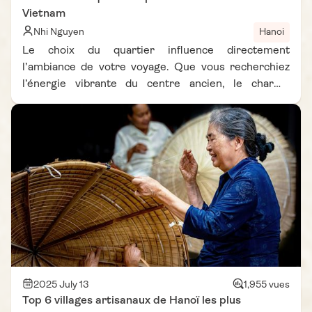
Vietnam
Nhi Nguyen
Hanoi
Le choix du quartier influence directement
l’ambiance de votre voyage. Que vous recherchiez
l’énergie vibrante du centre ancien, le charme
discret des avenues coloniales ou la tranquillité d’un
quartier en bord de lac, chaque zone offre une
expérience unique. Ce guide des meilleurs quartiers
pour dormir à Hanoï vous aide à faire le bon choix, en
détaillant les points forts de chaque secteur. Que
vous préfériez un hôtel en centre-ville animé ou un
homestay cosy dans un quartier plus calme, vous
trouverez facilement où loger à Hanoï selon vos
envies et votre budget.
2025 July 13
1,955 vues
Top 6 villages artisanaux de Hanoï les plus