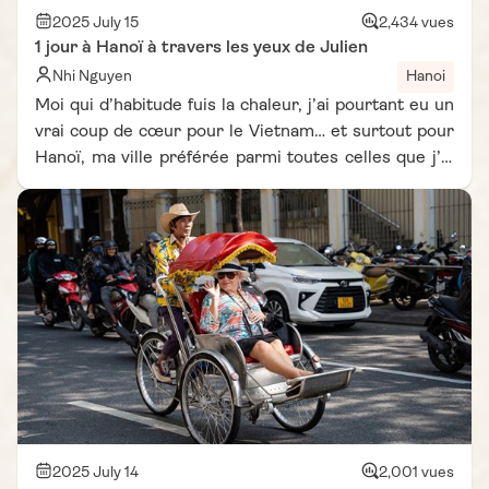
2025 July 15
2,434 vues
1 jour à Hanoï à travers les yeux de Julien
Nhi Nguyen
Hanoi
Moi qui d’habitude fuis la chaleur, j’ai pourtant eu un
vrai coup de cœur pour le Vietnam… et surtout pour
Hanoï, ma ville préférée parmi toutes celles que j’ai
pu découvrir dans le monde. L’énergie de la ville est
tout simplement incroyable : des habitants souriants
et bienveillants, un accueil chaleureux, des prix très
accessibles et une ambiance joyeuse à chaque coin
de rue. Dès ma première visite, Hanoï m’a
complètement séduit, et j’ai même eu les larmes aux
yeux en y retournant. Si vous n’avez qu’une journée
pour visiter la capitale, je vous partage ici mon
itinéraire 1 jour à Hanoï. En seulement 24 heures,
entre gastronomie savoureuse, ruelles animées et
sites historiques, j’ai vécu une vraie immersion
locale. Si vous vous demandez que voir, que manger
2025 July 14
2,001 vues