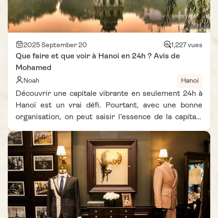
guide issu de notre carnet de voyage Vietnam Vie
D’Asie, nous vous proposons une sélection des
meilleurs restaurants à Hanoï. Une invitation à
explorer des saveurs authentiques, dans des lieux
2025 September 20
1,227 vues
Que faire et que voir à Hanoi en 24h ? Avis de
uniques, pour transformer chaque repas en véritable
Mohamed
expérience de voyage.
Noah
Hanoi
Découvrir une capitale vibrante en seulement 24h à
Hanoï est un vrai défi. Pourtant, avec une bonne
organisation, on peut saisir l’essence de la capitale
vietnamienne et repartir avec des souvenirs
inoubliables. Dans ce carnet de voyage Vietnam Vie
d’Asie, j'ai partagé mes impressions, mes coups de
cœur et mes conseils pratiques pour profiter au
maximum de votre courte escale. Entre balades
culturelles, pauses gourmandes et moments de
détente, voici comment j'ai passé une journée idéale
dans la ville millénaire.