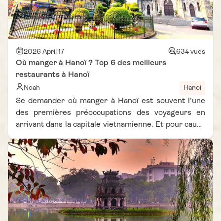
fois et souhaitent une immersion à la fois
authentique et efficace.
2026 April 17
634 vues
Où manger à Hanoï ? Top 6 des meilleurs
restaurants à Hanoï
Noah
Hanoi
Se demander où manger à Hanoï est souvent l’une
des premières préoccupations des voyageurs en
arrivant dans la capitale vietnamienne. Et pour cause
: Hanoï, ville millénaire au charme intemporel, ne se
découvre pas seulement à travers ses temples et
ses ruelles animées, mais aussi à travers une
gastronomie d’une richesse exceptionnelle.
Véritable paradis pour les gourmands, elle dévoile
une carte culinaire variée, mêlant traditions
ancestrales et influences modernes, capable de
séduire tous les palais. C’est pourquoi, à travers ce