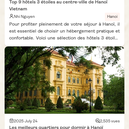
Top 9 hôtels 3 étoiles au centre-ville de Hanoï
et que faire à Hanoï en 24h, voici mon itinéraire coup
Vietnam
de cœur.
Nhi Nguyen
Hanoi
Pour profiter pleinement de votre séjour à Hanoï, il
est essentiel de choisir un hébergement pratique et
confortable. Voici une sélection des hôtels 3 étoiles
au centre-ville de Hanoï recommandés pour leur
localisation idéale, parfaits pour visiter à pied le lac
Hoan Kiem, le Vieux Quartier ou les temples
emblématiques. Ces hôtels sont souvent cités sur
les blog voyage Vietnam pour leur excellent rapport
qualité-prix et leur ambiance conviviale. Vous
pourrez ainsi découvrir la vie locale, déguster la
cuisine de rue et vous détendre dans un cadre
agréable, tout en restant au cœur de l’animation de
la capitale.
2025 July 24
2,535 vues
Les meilleurs quartiers pour dormir à Hanoï