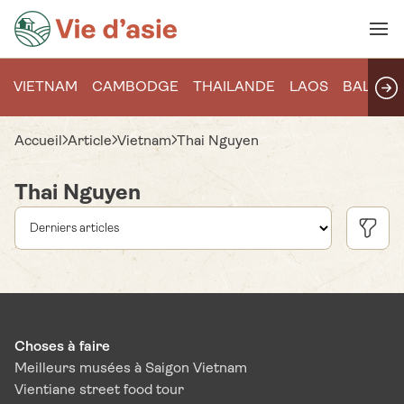
VIETNAM
CAMBODGE
THAILANDE
LAOS
BALI
Accueil
Article
Vietnam
Thai Nguyen
Thai Nguyen
Choses à faire
Meilleurs musées à Saigon Vietnam
Vientiane street food tour