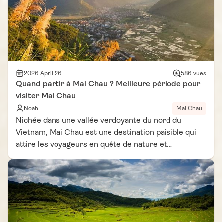
total. Que vous disposiez d'un week-end ou de
quelques jours, un voyage à Mai Chau reste la
formule idéale pour profiter pleinement de la région.
2026 April 26
586 vues
Quand partir à Mai Chau ? Meilleure période pour
visiter Mai Chau
Noah
Mai Chau
Nichée dans une vallée verdoyante du nord du
Vietnam, Mai Chau est une destination paisible qui
attire les voyageurs en quête de nature et
d’authenticité. Mais pour profiter pleinement de
cette région, il est essentiel de bien choisir la
période de voyage. La meilleure période pour visiter
Mai Chau dépend fortement du climat, des rizières
et des activités possibles sur place. Selon notre
expérience et plusieurs récits inspirés d’un carnet