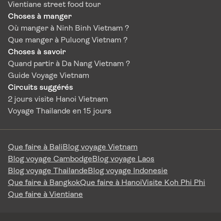
Vientiane street food tour
l’objectif est de vous donner des informations
Choses à manger
concrètes, mais aussi de vous aider à choisir une
Où manger à Ninh Binh Vietnam ?
manière de voyager qui correspond vraiment à votre
Que manger à Puluong Vietnam ?
style. Bus local, van confortable, voiture privée ou
Choses à savoir
même moto pour les plus curieux : chaque option
Quand partir à Da Nang Vietnam ?
offre une expérience différente. Bien préparer ce
Guide Voyage Vietnam
trajet, c’est déjà commencer à profiter de Mai Chau
Circuits suggérés
avant même d’y arriver.
2 jours visite Hanoi Vietnam
Voyage Thailande en 15 jours
Que faire à Bali
Blog voyage Vietnam
Blog voyage Cambodge
Blog voyage Laos
Blog voyage Thailande
Blog voyage Indonesie
Que faire à Bangkok
Que faire à Hanoi
Visite Koh Phi Phi
Que faire à Vientiane