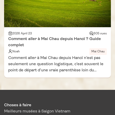
de voyage Vietnam Vie D'Asie, savoir quand partir à
Mai Chau permet de transformer complètement le
séjour. Entre rizières changeantes, villages
ethniques et paysages de montagne, chaque saison
offre une ambiance différente et unique.
2026 April 23
605 vues
Comment aller à Mai Chau depuis Hanoï ? Guide
complet
Noah
Mai Chau
Comment aller à Mai Chau depuis Hanoï n’est pas
seulement une question logistique, c’est souvent le
point de départ d’une vraie parenthèse loin du
rythme effréné de la capitale. Dès que l’on quitte
Hanoï, le paysage change progressivement : les
immeubles laissent place aux collines, puis aux
montagnes couvertes de végétation. Ce trajet
d’environ 140 km marque déjà une transition vers un
Choses à faire
Vietnam plus rural, plus calme, presque hors du
Meilleurs musées à Saigon Vietnam
temps. Dans ce carnet de voyage Vietnam Vie d’Asie,