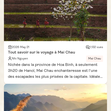
2026 May 21
1,132 vues
Tout savoir sur le voyage à Mai Chau
Nhi Nguyen
Mai Chau
Nichée dans la province de Hoa Binh, à seulement
3h20 de Hanoï, Mai Chau enchanteresse est l'une
des escapades les plus prisées de la capitale. Idéale
pour ceux qui n'ont pas le temps de rejoindre Sapa
ou Ha Giang, elle offre pourtant une plongée
authentique dans la culture et les paysages ruraux
du Vietnam. Rizières en terrasses, minorités
ethniques, maisons sur pilotis – le dépaysement est