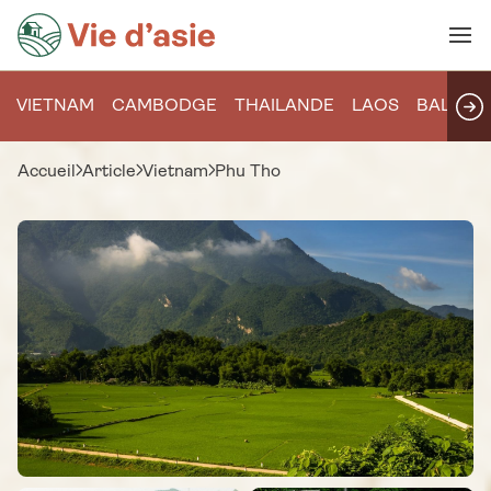
VIETNAM
CAMBODGE
THAILANDE
LAOS
BALI
Accueil
Article
Vietnam
Phu Tho