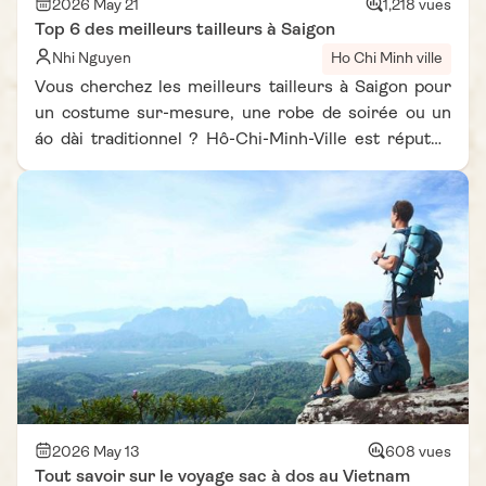
2026 May 21
1,218 vues
Top 6 des meilleurs tailleurs à Saigon
Nhi Nguyen
Ho Chi Minh ville
Vous cherchez les meilleurs tailleurs à Saigon pour
un costume sur-mesure, une robe de soirée ou un
áo dài traditionnel ? Hô-Chi-Minh-Ville est réputée
dans toute l'Asie du Sud-Est pour la qualité de son
artisanat textile et ses prix bien inférieurs à ceux de
l'Europe. Que vous soyez touriste de passage ou
expatrié, les tailleurs de la ville proposent des pièces
entièrement personnalisées en 48 à 72 heures. Voici
notre sélection des 6 meilleurs tailleurs de Hô-Chi-
Minh-Ville, triés sur le volet grâce aux avis Google
Maps et aux retours de la communauté de
voyageurs.
2026 May 13
608 vues
Tout savoir sur le voyage sac à dos au Vietnam