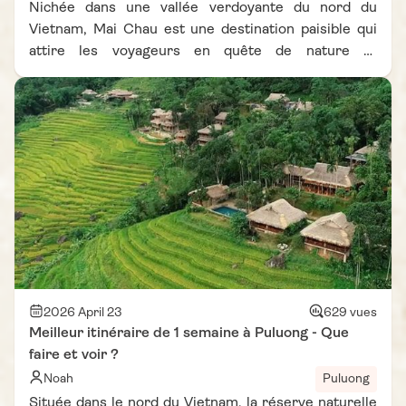
Nichée dans une vallée verdoyante du nord du
Vietnam, Mai Chau est une destination paisible qui
attire les voyageurs en quête de nature et
d’authenticité. Mais pour profiter pleinement de
cette région, il est essentiel de bien choisir la
période de voyage. La meilleure période pour visiter
Mai Chau dépend fortement du climat, des rizières
et des activités possibles sur place. Selon notre
expérience et plusieurs récits inspirés d’un carnet
de voyage Vietnam Vie D'Asie, savoir quand partir à
Mai Chau permet de transformer complètement le
séjour. Entre rizières changeantes, villages
ethniques et paysages de montagne, chaque saison
offre une ambiance différente et unique.
2026 April 23
629 vues
Meilleur itinéraire de 1 semaine à Puluong - Que
faire et voir ?
Noah
Puluong
Située dans le nord du Vietnam, la réserve naturelle