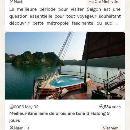
Noah
Ho Chi Minh ville
La meilleure période pour visiter Saigon est une
question essentielle pour tout voyageur souhaitant
découvrir cette métropole fascinante du sud du
Vietnam dans les meilleures conditions. Dynamique,
contrastée et en perpétuelle effervescence, Saigon
(ou Ho Chi Minh-Ville) séduit par son mélange
unique entre traditions vietnamiennes et modernité
urbaine. Entre ses marchés animés, ses vestiges
coloniaux et sa scène culinaire réputée, la ville
promet une immersion riche et dépaysante. Mais
pour en profiter pleinement, il est important de
savoir quand partir à Saigon. À travers notre carnet
de voyage Vietnam Vie d’Asie, découvrez les clés
pour choisir le bon moment et vivre une expérience
inoubliable.
2026 May 02
534 vues
Meilleur itinéraire de croisière baie d'Halong 3
jours
Ngan Ha
Vietnam