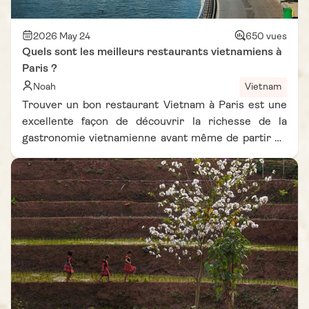
découverte des 6 villages artisanaux
incontournables de Ha Giang, avec tous les conseils
pratiques pour en faire une expérience inoubliable.
2026 May 24
650 vues
Quels sont les meilleurs restaurants vietnamiens à
Paris ?
Noah
Vietnam
Trouver un bon restaurant Vietnam à Paris est une
excellente façon de découvrir la richesse de la
gastronomie vietnamienne avant même de partir en
voyage. Depuis plusieurs années, la cuisine
vietnamienne séduit les Parisiens grâce à ses
saveurs parfumées, ses plats généreux et son
équilibre entre fraîcheur et gourmandise. Du célèbre
pho aux spécialités régionales de Hanoï ou de
Saigon, chaque adresse offre une immersion
culinaire unique. Pour les passionnés de découverte
et les voyageurs en préparation de séjour, notre
carnet de voyage Vietnam Vie D'Asie partage
également de nombreuses inspirations autour de la