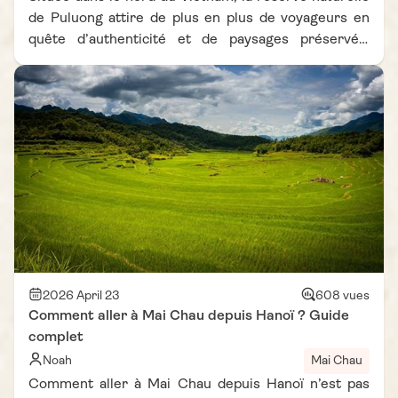
de Puluong attire de plus en plus de voyageurs en
quête d’authenticité et de paysages préservés.
Entre rizières en terrasse, villages ethniques et
randonnées au cœur de la jungle, cette région offre
une immersion unique loin du tourisme de masse.
Organiser 1 semaine à Puluong permet de prendre le
temps de découvrir la richesse naturelle et
culturelle du territoire, tout en combinant plusieurs
expériences locales. Inspiré d’un carnet de voyage
Vietnam Vie D'Asie, cet itinéraire propose un
parcours original mêlant Puluong et ses environs,
pour un séjour équilibré entre aventure, détente et
rencontres humaines.
2026 April 23
608 vues
Comment aller à Mai Chau depuis Hanoï ? Guide
complet
Noah
Mai Chau
Comment aller à Mai Chau depuis Hanoï n’est pas