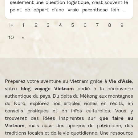
seulement une question logistique, c’est souvent le
point de départ d’une vraie parenthèse loin du
rythme effréné de la capitale. Dès que l’on quitte
Hanoï, le paysage change progressivement : les
|«
1
2
3
4
5
6
7
8
9
immeubles laissent place aux collines, puis aux
10
»|
montagnes couvertes de végétation. Ce trajet
d’environ 140 km marque déjà une transition vers un
Vietnam plus rural, plus calme, presque hors du
temps. Dans ce carnet de voyage Vietnam Vie d’Asie,
l’objectif est de vous donner des informations
concrètes, mais aussi de vous aider à choisir une
Préparez votre aventure au Vietnam grâce à
Vie d’Asie
,
manière de voyager qui correspond vraiment à votre
votre
blog voyage Vietnam
dédié à la découverte
style. Bus local, van confortable, voiture privée ou
authentique du pays. Du delta du Mékong aux montagnes
même moto pour les plus curieux : chaque option
du Nord, explorez nos articles riches en récits, en
offre une expérience différente. Bien préparer ce
conseils pratiques et en infos culturelles. Vous y
trajet, c’est déjà commencer à profiter de Mai Chau
trouverez des idées inspirantes sur
que faire au
avant même d’y arriver.
Vietnam
, mais aussi des aperçus du patrimoine, des
traditions locales et de la vie quotidienne. Une ressource