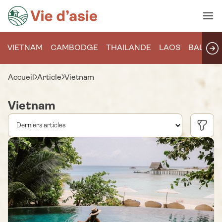
VIETNAM
CAMBODGE
THAILANDE
LAOS
BALI
Accueil
Article
Vietnam
Vietnam