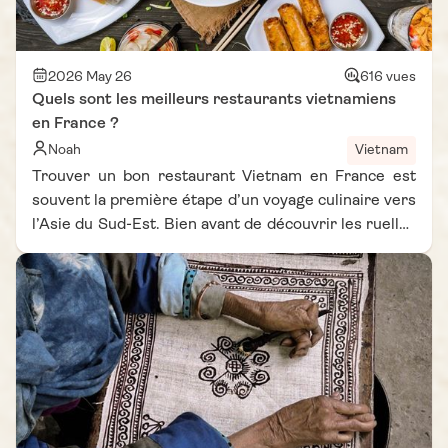
2026 May 26
616 vues
Quels sont les meilleurs restaurants vietnamiens
en France ?
Noah
Vietnam
Trouver un bon restaurant Vietnam en France est
souvent la première étape d’un voyage culinaire vers
l’Asie du Sud-Est. Bien avant de découvrir les ruelles
animées de Hanoï ou les marchés gourmands de Ho
Chi Minh-Ville, de nombreux voyageurs commencent
leur immersion autour d’un bol de “pho” fumant, d’un
“bo bun” parfumé ou d’un café vietnamien au goût
intense. En France, la cuisine vietnamienne séduit
par sa fraîcheur, son équilibre et la richesse de ses
saveurs régionales. Des petites cantines familiales
aux tables plus contemporaines, certaines adresses
offrent une expérience étonnamment proche de