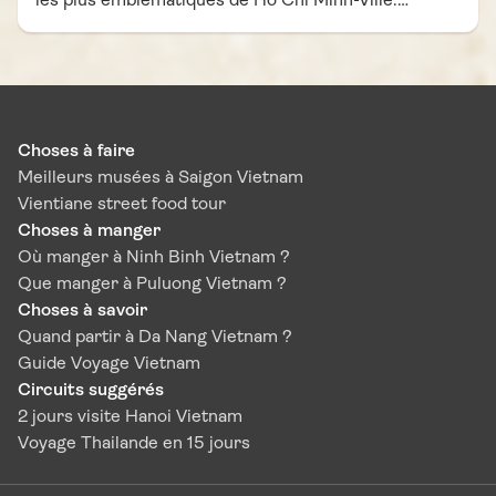
les plus emblématiques de Hô Chi Minh-Ville.
Présenté dans le cadre prestigieux de l’Opéra de
Saïgon, il offre aux voyageurs une immersion
artistique unique, mêlant tradition et modernité.
Bien plus qu’un simple divertissement, ce spectacle
est une véritable porte d’entrée vers la culture
Choses à faire
vietnamienne contemporaine, capable d’émouvoir
Meilleurs musées à Saigon Vietnam
sans un mot.
Vientiane street food tour
Choses à manger
Où manger à Ninh Binh Vietnam ?
Que manger à Puluong Vietnam ?
Choses à savoir
Quand partir à Da Nang Vietnam ?
Guide Voyage Vietnam
Circuits suggérés
2 jours visite Hanoi Vietnam
Voyage Thailande en 15 jours