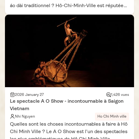
áo dài traditionnel ? Hô-Chi-Minh-Ville est réputée
dans toute l'Asie du Sud-Est pour la qualité de son
artisanat textile et ses prix bien inférieurs à ceux de
l'Europe. Que vous soyez touriste de passage ou
expatrié, les tailleurs de la ville proposent des pièces
entièrement personnalisées en 48 à 72 heures. Voici
notre sélection des 6 meilleurs tailleurs de Hô-Chi-
Minh-Ville, triés sur le volet grâce aux avis Google
Maps et aux retours de la communauté de
voyageurs.
2026 January 27
1,426 vues
Le spectacle A O Show - incontournable à Saigon
Vietnam
Nhi Nguyen
Ho Chi Minh ville
Quelles sont les choses incontournables à faire à Hô
Chi Minh Ville ? Le A O Show est l’un des spectacles