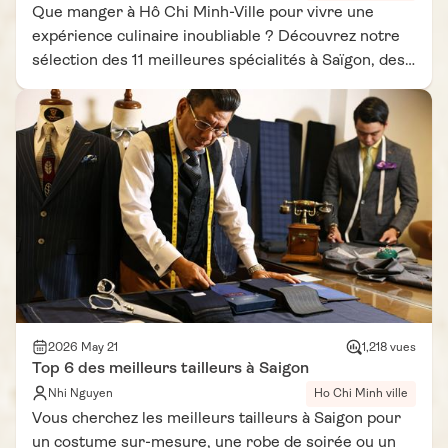
Que manger à Hô Chi Minh-Ville pour vivre une
expérience culinaire inoubliable ? Découvrez notre
sélection des 11 meilleures spécialités à Saïgon, des
meilleurs plats Saïgon servis dans les échoppes de
rue aux spécialités culinaires Ho Chi Minh les plus
authentiques. Que manger à Saïgon sans manquer le
banh mi ou le com tam ?
2026 May 21
1,218 vues
Top 6 des meilleurs tailleurs à Saigon
Nhi Nguyen
Ho Chi Minh ville
Vous cherchez les meilleurs tailleurs à Saigon pour
un costume sur-mesure, une robe de soirée ou un