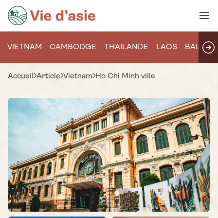
VIETNAM
CAMBODGE
THAILANDE
LAOS
BALI
Accueil
Article
Vietnam
Ho Chi Minh ville