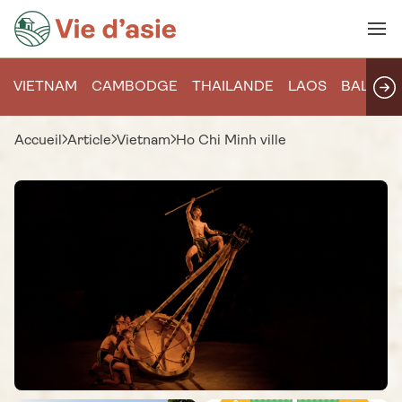
VIETNAM
CAMBODGE
THAILANDE
LAOS
BALI
Accueil
Article
Vietnam
Ho Chi Minh ville