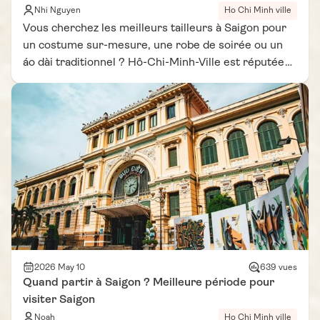
Nhi Nguyen
Ho Chi Minh ville
Vous cherchez les meilleurs tailleurs à Saigon pour
un costume sur-mesure, une robe de soirée ou un
áo dài traditionnel ? Hô-Chi-Minh-Ville est réputée
dans toute l'Asie du Sud-Est pour la qualité de son
artisanat textile et ses prix bien inférieurs à ceux de
l'Europe. Que vous soyez touriste de passage ou
expatrié, les tailleurs de la ville proposent des pièces
entièrement personnalisées en 48 à 72 heures. Voici
notre sélection des 6 meilleurs tailleurs de Hô-Chi-
Minh-Ville, triés sur le volet grâce aux avis Google
Maps et aux retours de la communauté de
voyageurs.
2026 May 10
639 vues
Quand partir à Saigon ? Meilleure période pour
visiter Saigon
Noah
Ho Chi Minh ville