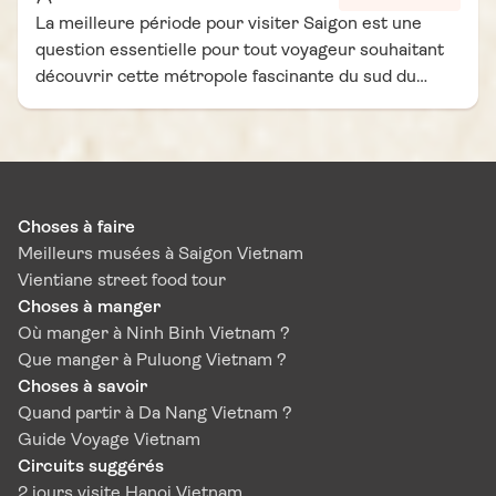
La meilleure période pour visiter Saigon est une
question essentielle pour tout voyageur souhaitant
découvrir cette métropole fascinante du sud du
Vietnam dans les meilleures conditions. Dynamique,
contrastée et en perpétuelle effervescence, Saigon
(ou Ho Chi Minh-Ville) séduit par son mélange
unique entre traditions vietnamiennes et modernité
urbaine. Entre ses marchés animés, ses vestiges
Choses à faire
coloniaux et sa scène culinaire réputée, la ville
Meilleurs musées à Saigon Vietnam
promet une immersion riche et dépaysante. Mais
Vientiane street food tour
pour en profiter pleinement, il est important de
Choses à manger
savoir quand partir à Saigon. À travers notre carnet
Où manger à Ninh Binh Vietnam ?
de voyage Vietnam Vie d’Asie, découvrez les clés
Que manger à Puluong Vietnam ?
pour choisir le bon moment et vivre une expérience
Choses à savoir
inoubliable.
Quand partir à Da Nang Vietnam ?
Guide Voyage Vietnam
Circuits suggérés
2 jours visite Hanoi Vietnam