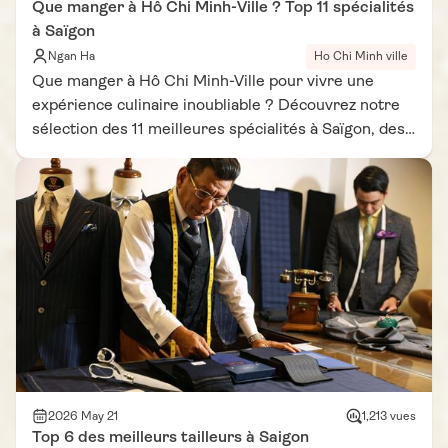
Que manger à Hô Chi Minh-Ville ? Top 11 spécialités
à Saïgon
Ngan Ha
Ho Chi Minh ville
Que manger à Hô Chi Minh-Ville pour vivre une
expérience culinaire inoubliable ? Découvrez notre
sélection des 11 meilleures spécialités à Saïgon, des
meilleurs plats Saïgon servis dans les échoppes de
rue aux spécialités culinaires Ho Chi Minh les plus
authentiques. Que manger à Saïgon sans manquer le
banh mi ou le com tam ?
2026 May 21
1,213 vues
Top 6 des meilleurs tailleurs à Saigon