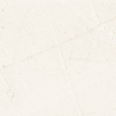
Quang Ngai
Tay Ninh
Tuyen Quang
Vinh Long
Cao Bang
Dien Bien
Lai Chau
Lang Son
Nghe An
Quang Ninh
Son La
Thanh Hoa
Thai Nguyen
Hue