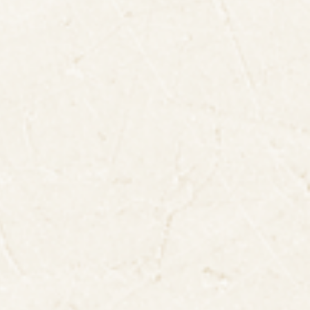
Hanoi
Ninh Binh
Ho Chi Minh ville