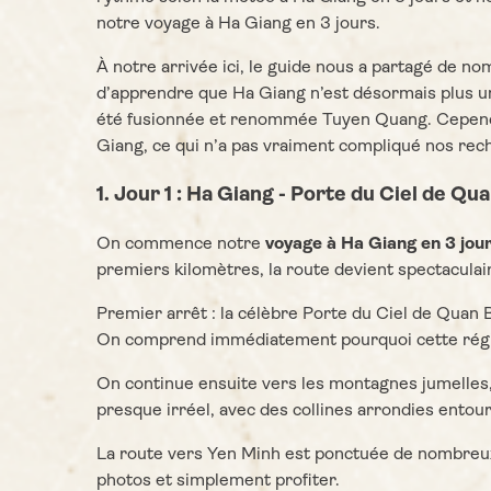
notre voyage à Ha Giang en 3 jours.
À notre arrivée ici, le guide nous a partagé de no
d’apprendre que Ha Giang n’est désormais plus un
été fusionnée et renommée Tuyen Quang. Cependan
Giang, ce qui n’a pas vraiment compliqué nos rec
1. Jour 1 : Ha Giang - Porte du Ciel de Q
On commence notre
voyage à Ha Giang en 3 jou
premiers kilomètres, la route devient spectaculai
Premier arrêt : la célèbre Porte du Ciel de Quan 
On comprend immédiatement pourquoi cette régio
On continue ensuite vers les montagnes jumelles,
presque irréel, avec des collines arrondies entour
La route vers Yen Minh est ponctuée de nombreux
photos et simplement profiter.