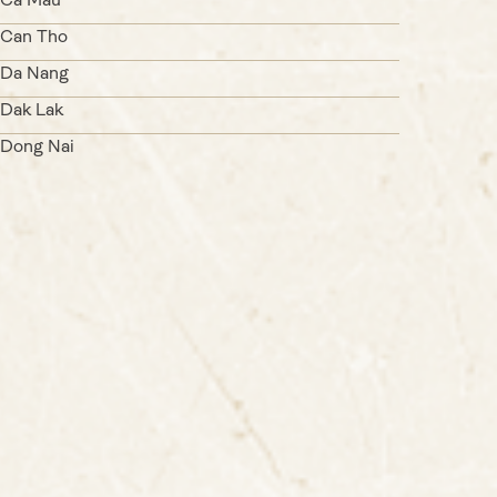
Ca Mau
Can Tho
Da Nang
Dak Lak
Dong Nai
Dong Thap
Hai Phong
Hung Yen
Khanh Hoa
Lam Dong
Lao Cai
Ninh Binh
Phu Tho
Quang Binh