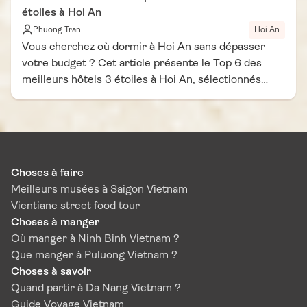
étoiles à Hoi An
une expérience gustative inoubliable dans cette ville
Phuong Tran
Hoi An
patrimoine UNESCO.
Vous cherchez où dormir à Hoi An sans dépasser
votre budget ? Cet article présente le Top 6 des
meilleurs hôtels 3 étoiles à Hoi An, sélectionnés
pour leur confort, leur emplacement idéal et leur
excellent rapport qualité-prix. Chaque hôtel 3 étoiles
à Hoi An combine chambres propres, accueil
chaleureux et services pratiques pour rendre votre
séjour agréable. Que vous soyez en couple, en
Choses à faire
famille ou entre amis, vous trouverez ici le meilleur
Meilleurs musées à Saigon Vietnam
hôtel à Hoi An adapté à vos besoins. Découvrez
Vientiane street food tour
notre guide pour choisir facilement votre
Choses à manger
hébergement et profiter pleinement de la charmante
Où manger à Ninh Binh Vietnam ?
ville de Hoi An.
Que manger à Puluong Vietnam ?
Choses à savoir
Quand partir à Da Nang Vietnam ?
Guide Voyage Vietnam