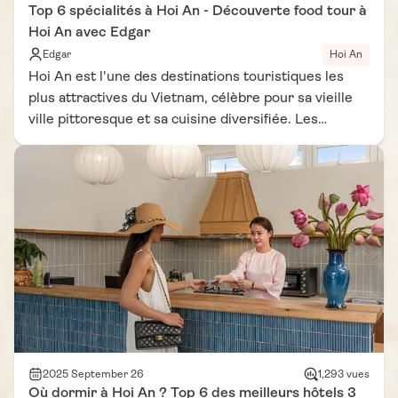
Top 6 spécialités à Hoi An - Découverte food tour à
Hoi An avec Edgar
Edgar
Hoi An
Hoi An est l'une des destinations touristiques les
plus attractives du Vietnam, célèbre pour sa vieille
ville pittoresque et sa cuisine diversifiée. Les
spécialités à Hoi An ne sont pas seulement
savoureuses mais portent également une forte
empreinte culturelle, mêlant traditions
vietnamiennes et influences de Chine et du Japon.
Des Cao Lau moelleux aux Banh Mi croustillants,
chaque plat est un chef-d'œuvre reflétant l’âme de la
ville ancienne. Que manger à Hoi An ? Ce blog
présentera les 6 spécialités les plus délicieuses et
célèbres de Hoi An, vous aidant à planifier votre
voyage culinaire. Découvrez la cuisine vietnamienne
à travers ces plats emblématiques, de leur histoire à
leur dégustation, pour rendre votre voyage parfait.
2025 September 26
1,293 vues
Où dormir à Hoi An ? Top 6 des meilleurs hôtels 3
Explorez ces plats incontournables de Hoi An pour