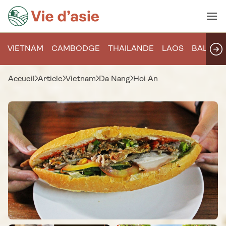
VIETNAM
CAMBODGE
THAILANDE
LAOS
BALI
Accueil
Article
Vietnam
Da Nang
Hoi An