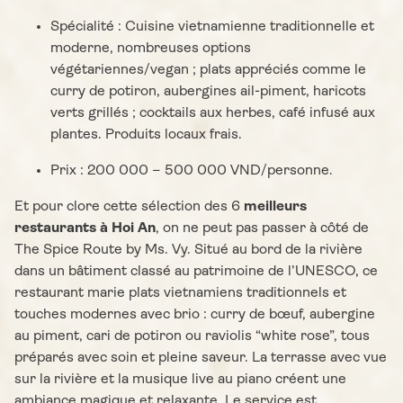
Spécialité : Cuisine vietnamienne traditionnelle et
moderne, nombreuses options
végétariennes/vegan ; plats appréciés comme le
curry de potiron, aubergines ail-piment, haricots
verts grillés ; cocktails aux herbes, café infusé aux
plantes. Produits locaux frais.
Prix : 200 000 – 500 000 VND/personne.
Et pour clore cette sélection des 6
meilleurs
restaurants à Hoi An
, on ne peut pas passer à côté de
The Spice Route by Ms. Vy. Situé au bord de la rivière
dans un bâtiment classé au patrimoine de l’UNESCO, ce
restaurant marie plats vietnamiens traditionnels et
touches modernes avec brio : curry de bœuf, aubergine
au piment, cari de potiron ou raviolis “white rose”, tous
préparés avec soin et pleine saveur. La terrasse avec vue
sur la rivière et la musique live au piano créent une
ambiance magique et relaxante. Le service est