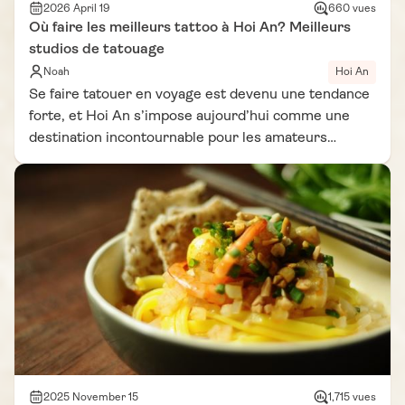
2026 April 19
660 vues
Où faire les meilleurs tattoo à Hoi An? Meilleurs
studios de tatouage
Noah
Hoi An
Se faire tatouer en voyage est devenu une tendance
forte, et Hoi An s’impose aujourd’hui comme une
destination incontournable pour les amateurs
d’encre. Entre ambiance artistique, qualité des
artistes et prix accessibles, la ville attire de plus en
plus de voyageurs en quête de souvenirs uniques.
Trouver les meilleurs tattoos à Hoi An demande
toutefois un minimum de recherche pour garantir
hygiène et professionnalisme. Dans cet article
inspiré d’un carnet de voyage Vietnam Vie D'Asie, on
vous guide pour savoir où se faire tatouer à Hoi An,
quels sont les meilleurs tattoo studio à Hoi An et
combien prévoir en budget. De quoi profiter
pleinement de vos tatouages à Hoi An en toute
sérénité.
2025 November 15
1,715 vues