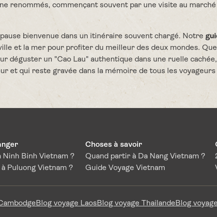
ine renommés, commençant souvent par une visite au marché loc
e pause bienvenue dans un itinéraire souvent chargé. Notre
gu
a ville et la mer pour profiter du meilleur des deux mondes. Q
 pour déguster un "Cao Lau" authentique dans une ruelle cach
r et qui reste gravée dans la mémoire de tous les voyageurs q
anger
Choses à savoir
 Ninh Binh Vietnam ?
Quand partir à Da Nang Vietnam ?
à Puluong Vietnam ?
Guide Voyage Vietnam
 Cambodge
Blog voyage Laos
Blog voyage Thailande
Blog voyage