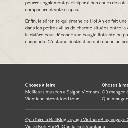
pourrez également participer à des cours de cuis
composeront votre repas.
Enfin, la sérénité qui émane de Hoi An en fait un
dans les petites villas de charme situées entre l
la rivière pour déposer une bougie flottante ou
suspendu. C'est une destination qui touche au cœu
Choses à faire
Choses à m
Meilleurs musées à Saigon Vietnam
Où manger à
Vientiane street food tour
Que manger 
Que faire à Bali
Blog voyage Vietnam
Blog voyage
Visite Koh Phi Phi
Que faire à Vientiane