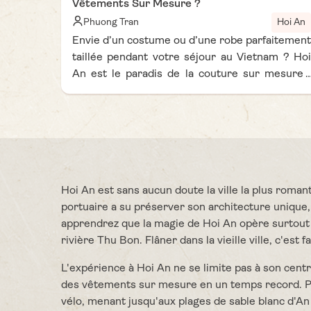
Vêtements Sur Mesure ?
Phuong Tran
Hoi An
Envie d’un costume ou d’une robe parfaitement
taillée pendant votre séjour au Vietnam ? Hoi
An est le paradis de la couture sur mesure !
Dans cet article, découvrez les meilleurs
tailleurs à Hoi An pour créer des vêtements
élégants, uniques et à votre goût. Que vous
recherchiez un style moderne, traditionnel ou
une tenue inspirée de vos envies, ces adresses
vous garantissent un service rapide, de qualité
Hoi An est sans aucun doute la ville la plus roma
et à prix raisonnable. Laissez-vous guider à
portuaire a su préserver son architecture unique
travers les rues de Hoi An pour vivre une
apprendrez que la magie de Hoi An opère surtout à 
expérience mode inoubliable
rivière Thu Bon. Flâner dans la vieille ville, c'e
L'expérience à Hoi An ne se limite pas à son centr
des vêtements sur mesure en un temps record. Pour
vélo, menant jusqu'aux plages de sable blanc d'A