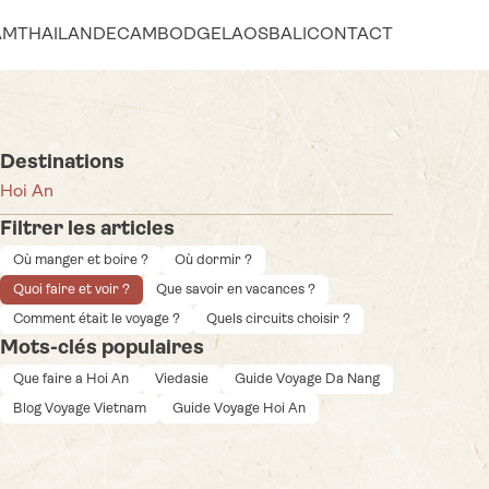
AM
THAILANDE
CAMBODGE
LAOS
BALI
CONTACT
Destinations
Hoi An
Filtrer les articles
Où manger et boire ?
Où dormir ?
Quoi faire et voir ?
Que savoir en vacances ?
Comment était le voyage ?
Quels circuits choisir ?
Mots-clés populaires
Que faire a Hoi An
Viedasie
Guide Voyage Da Nang
Blog Voyage Vietnam
Guide Voyage Hoi An