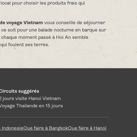
al pour choisir les produits frais qui
ide voyage Vietnam
vous conseille de séjourner
ue ce soit pour une balade nocturne en barque sur
ée, chaque moment passé à Hoi An semble
ui foulent ses terres.
Circuits suggérés
2 jours visite Hanoi Vietnam
Voyage Thailande en 15 jours
 Indonesie
Que faire à Bangkok
Que faire à Hanoi