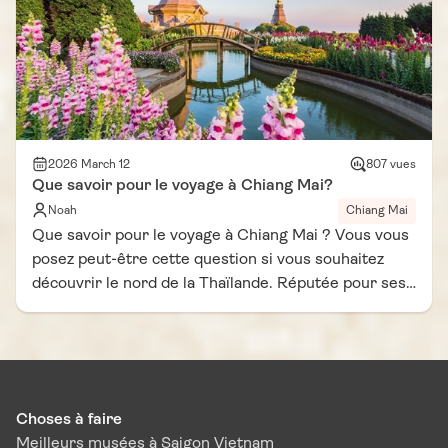
entre la cuisine de Bangkok ou du Sud. Donc, cette
ville occupe une place de choix, et sa gastronomie en
est la raison principale. Dans notre carnet de voyage
Thaïlande Vie D'Asie, nous vous présentons les
meilleures spécialités à Chiang Mai. Prêts à vous
régaler ?
2026 March 12
807 vues
Que savoir pour le voyage à Chiang Mai?
Noah
Chiang Mai
Que savoir pour le voyage à Chiang Mai ? Vous vous
posez peut-être cette question si vous souhaitez
découvrir le nord de la Thaïlande. Réputée pour ses
temples anciens, ses marchés animés et ses
paysages montagneux, Chiang Mai attire chaque
année de nombreux visiteurs en quête d’authenticité
et de dépaysement. Cependant, pour profiter
pleinement de cette destination, il est utile de
Choses à faire
connaître certaines informations pratiques avant de
Meilleurs musées à Saigon Vietnam