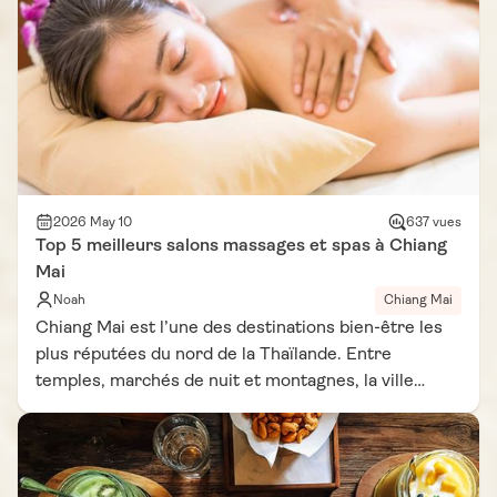
2026 May 10
637 vues
Top 5 meilleurs salons massages et spas à Chiang
Mai
Noah
Chiang Mai
Chiang Mai est l’une des destinations bien-être les
plus réputées du nord de la Thaïlande. Entre
temples, marchés de nuit et montagnes, la ville
propose aussi une offre impressionnante de
massages traditionnels, spas de luxe et soins des
pieds adaptés à tous les budgets. Trouver les
meilleurs salon massage Chiang Mai permet non