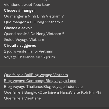
partir. Activités à ne pas manquer, spécialités
Vientiane street food tour
culinaires, hébergements, moyens de transport ou
Choses à manger
encore conseils culturels : plusieurs éléments
Où manger à Ninh Binh Vietnam ?
méritent d’être pris en compte. Grâce au carnet de
Que manger à Puluong Vietnam ?
voyage Thaïlande Vie D’Asie, il devient plus facile
Choses à savoir
d’organiser un séjour agréable et de découvrir
Quand partir à Da Nang Vietnam ?
Chiang Mai dans les meilleures conditions.
Guide Voyage Vietnam
Circuits suggérés
2 jours visite Hanoi Vietnam
Voyage Thailande en 15 jours
Que faire à Bali
Blog voyage Vietnam
Blog voyage Cambodge
Blog voyage Laos
Blog voyage Thailande
Blog voyage Indonesie
Que faire à Bangkok
Que faire à Hanoi
Visite Koh Phi Phi
Que faire à Vientiane