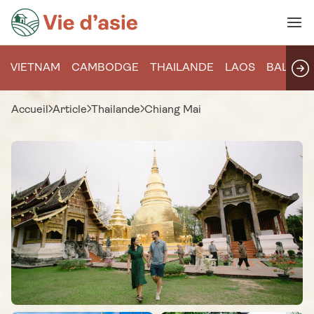
VIETNAM
CAMBODGE
THAILANDE
LAOS
BALI
Accueil
Article
Thailande
Chiang Mai