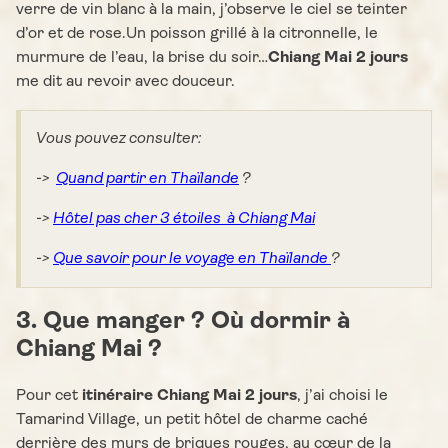
verre de vin blanc à la main, j’observe le ciel se teinter
d’or et de rose.Un poisson grillé à la citronnelle, le
murmure de l’eau, la brise du soir…
Chiang Mai 2 jours
me dit au revoir avec douceur.
Vous pouvez consulter:
->
Quand partir en Thaïlande
?
->
Hôtel pas cher 3 étoiles à Chiang Mai
->
Que savoir pour le voyage en Thaïlande
?
3. Que manger ? Où dormir à
Chiang Mai ?
Pour cet
itinéraire Chiang Mai 2 jours
, j’ai choisi le
Tamarind Village, un petit hôtel de charme caché
derrière des murs de briques rouges, au cœur de la