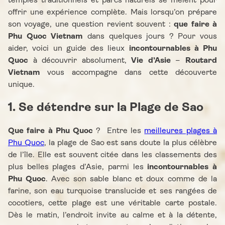
temples traditionnels et parcs naturels se mêlent pour
offrir une expérience complète. Mais lorsqu’on prépare
son voyage, une question revient souvent :
que faire à
Phu Quoc Vietnam
dans quelques jours ? Pour vous
aider, voici un guide des lieux
incontournables à Phu
Quoc
à découvrir absolument,
Vie d’Asie
–
Routard
Vietnam
vous accompagne dans cette découverte
unique.
1. Se détendre sur la Plage de Sao
Que faire à Phu Quoc
? Entre les
meilleures plages à
Phu Quoc
, la plage de Sao est sans doute la plus célèbre
de l’île. Elle est souvent citée dans les classements des
plus belles plages d’Asie, parmi les
incontournables à
Phu Quoc
. Avec son sable blanc et doux comme de la
farine, son eau turquoise translucide et ses rangées de
cocotiers, cette plage est une véritable carte postale.
Dès le matin, l’endroit invite au calme et à la détente,