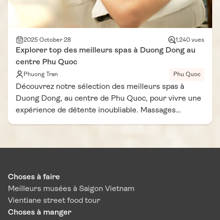
2025 October 28
1,240 vues
Explorer top des meilleurs spas à Duong Dong au
centre Phu Quoc
Phuong Tran
Phu Quoc
Découvrez notre sélection des meilleurs spas à
Duong Dong, au centre de Phu Quoc, pour vivre une
expérience de détente inoubliable. Massages
traditionnels vietnamiens, soins du corps,
aromathérapie et ambiance apaisante vous
attendent dans ces adresses choisies pour leur
qualité et leur accueil. Que vous cherchiez un spa à
Duong Dong Phu Quoc pour un moment de
Choses à faire
relaxation après la plage ou un meilleur spa à Phu
Meilleurs musées à Saigon Vietnam
Quoc centre pour un soin complet, ce guide vous
Vientiane street food tour
aidera à trouver l’endroit parfait pour allier bien-
Choses à manger
être, sérénité et plaisir des sens.