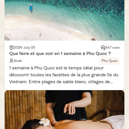
2026 July 05
647 vues
Que faire et que voir en 1 semaine à Phu Quoc ?
Noah
Phu Quoc
1 semaine à Phu Quoc est le temps idéal pour
découvrir toutes les facettes de la plus grande île du
Vietnam. Entre plages de sable blanc, villages de
pêcheurs, îlots tropicaux, temples paisibles et
expériences culturelles, cette destination conjugue
parfaitement détente et découverte. En prenant le
temps d'explorer aussi bien le sud animé que le nord
plus sauvage, vous profiterez d'un séjour varié,
rythmé par des paysages spectaculaires et des